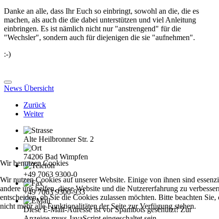
Danke an alle, dass Ihr Euch so einbringt, sowohl an die, die es
machen, als auch die die dabei unterstützen und viel Anleitung
einbringen. Es ist nämlich nicht nur "anstrengend" für die
"Wechsler", sondern auch für diejenigen die sie "aufnehmen".
:-)
News Übersicht
Zurück
Weiter
Alte Heilbronner Str. 2
74206 Bad Wimpfen
Wir benutzen Cookies
+49 7063 9300-0
Wir nutzen Cookies auf unserer Website. Einige von ihnen sind essenzie
andere uns helfen, diese Website und die Nutzererfahrung zu verbesser
+49 7063 9300-933
entscheiden, ob Sie die Cookies zulassen möchten. Bitte beachten Sie
nicht mehr alle Funktionalitäten der Seite zur Verfügung stehen.
Diese E-Mail-Adresse ist vor Spambots geschützt! Zur
Anzeige muss JavaScript eingeschaltet sein.