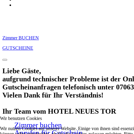
Zimmer BUCHEN
GUTSCHEINE
Liebe Gäste,
aufgrund technischer Probleme ist der Onli
Gutscheinanfragen telefonisch unter 07063
Vielen Dank für Ihr Verständnis!
Ihr Team vom HOTEL NEUES TOR
Wir benutzen Cookies
Zimmer buchen
Wir nutzen Cookies auf unserer Website. Einige von ihnen sind essenzi
Anrufen für Gutschein
können selbst entscheiden, ob Sie die Cookies zulassen möchten. Bitte