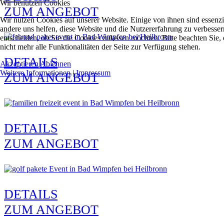
Wir benutzen Cookies
ZUM ANGEBOT
Wir nutzen Cookies auf unserer Website. Einige von ihnen sind essenzie
andere uns helfen, diese Website und die Nutzererfahrung zu verbesser
entscheiden, ob Sie die Cookies zulassen möchten. Bitte beachten Sie
nicht mehr alle Funktionalitäten der Seite zur Verfügung stehen.
DETAILS
Akzeptieren
Ablehnen
Weitere Informationen
|
Impressum
ZUM ANGEBOT
DETAILS
ZUM ANGEBOT
DETAILS
ZUM ANGEBOT